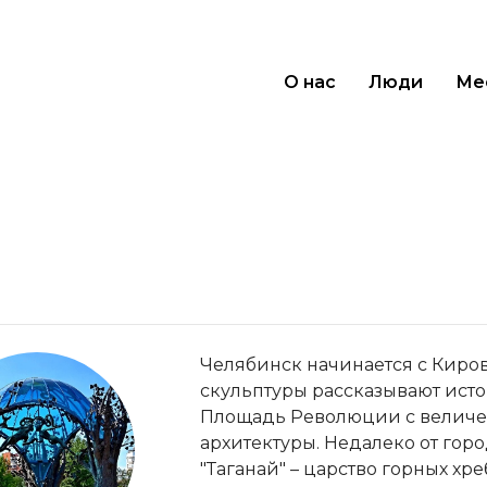
О нас
Люди
Ме
Челябинск начинается с Киро
скульптуры рассказывают исто
Площадь Революции с величе
архитектуры. Недалеко от го
"Таганай" – царство горных хр