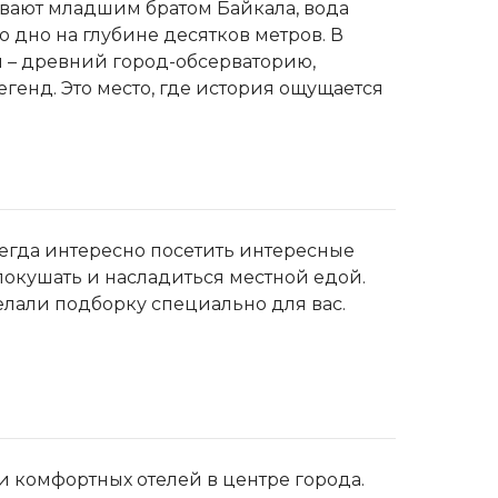
зывают младшим братом Байкала, вода
о дно на глубине десятков метров. В
м – древний город-обсерваторию,
генд. Это место, где история ощущается
егда интересно посетить интересные
 покушать и насладиться местной едой.
елали подборку специально для вас.
 комфортных отелей в центре города.