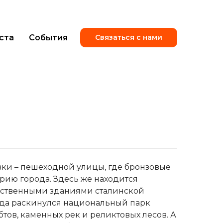
ста
События
Связаться с нами
вки – пешеходной улицы, где бронзовые
рию города. Здесь же находится
ственными зданиями сталинской
рода раскинулся национальный парк
ебтов, каменных рек и реликтовых лесов. А