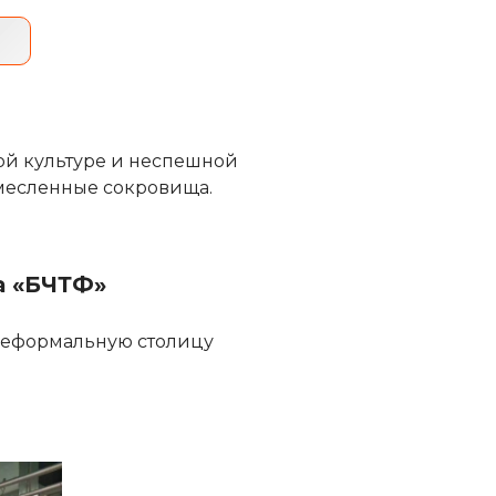
ой культуре и неспешной
емесленные сокровища.
а «БЧТФ»
 неформальную столицу