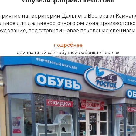
Обувная фабрика «Росток»
риятие на территории Дальнего Востока от Камчатк
альное для дальневосточного региона производство
рудование, подготовили новое поколение специалис
подробнее
официальный сайт обувной фабрики «Росток»