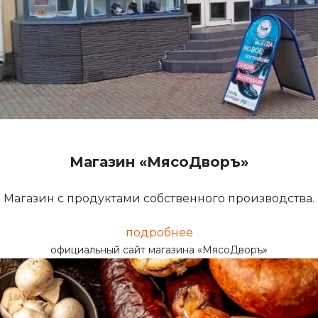
Магазин «МясоДворъ»
Магазин с продуктами собственного производства.
подробнее
официальный сайт магазина «МясоДворъ»