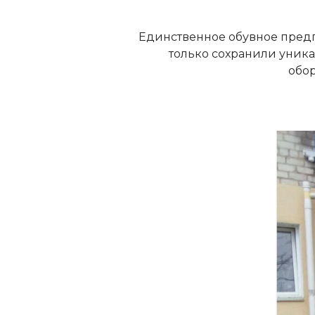
Единственное обувное предп
только сохранили уник
обо