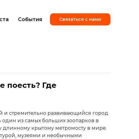
ста
События
Связаться с нами
е поесть? Где
й и стремительно развивающийся город
 один из самых больших зоопарков в
у длинному крытому метромосту в мире.
ктурой, музеями и необычными