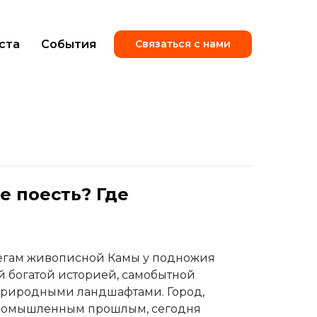
ста
События
Связаться с нами
е поесть? Где
регам живописной Камы у подножия
ей богатой историей, самобытной
природными ландшафтами. Город,
промышленным прошлым, сегодня